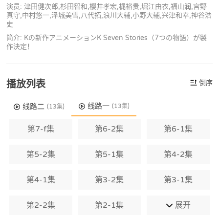
演员: 津田健次郎,杉田智和,樱井孝宏,梶裕贵,堀江由衣,福山润,宫野
真守,中村悠一,泽城美雪,八代拓,浪川大辅,小野大辅,兴津和幸,神谷浩
史
简介: Kの新作アニメーションK Seven Stories（7つの物語）が製
作決定！
播放列表
倒序
线路一
线路二
(13集)
(13集)
第7-f集
第6-2集
第6-1集
第5-2集
第5-1集
第4-2集
第4-1集
第3-2集
第3-1集
第2-2集
第2-1集
展开