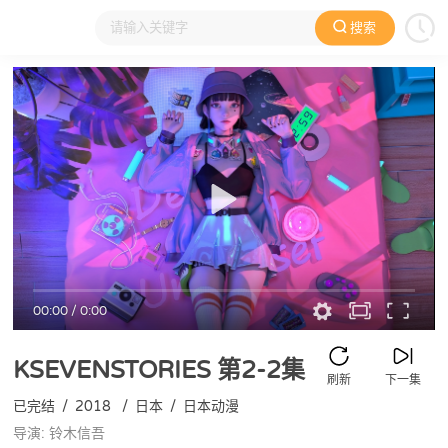
搜索
大家在看
日本动漫
国产动漫
欧美动漫
动漫电影
00:00
/
0:00
KSEVENSTORIES
第2-2集
刷新
下一集
已完结
/
2018
/
日本
/
日本动漫
导演: 铃木信吾