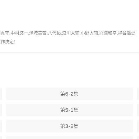
野真守,中村悠一,泽城美雪,八代拓,浪川大辅,小野大辅,兴津和幸,神谷浩史
が製作決定！
第6-2集
第5-1集
第3-2集