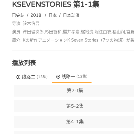
KSEVENSTORIES
第1-1集
已完结
/
2018
/
日本
/
日本动漫
导演: 铃木信吾
演员: 津田健次郎,杉田智和,樱井孝宏,梶裕贵,堀江由衣,福山润,宫
简介: Kの新作アニメーションK Seven Stories（7つの物語）
播放列表
线路一
线路二
(13集)
(13集)
第7-f集
第5-2集
第4-1集