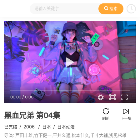
搜索
大家在看
日本动漫
国产动漫
欧美动漫
动漫电影
00:00
/
0:00
黑血兄弟
第04集
刷新
下一集
已完结
/
2006
/
日本
/
日本动漫
导演: 芦田丰雄,竹下健一,平井义通,松本佳久,千叶大辅,浅见松雄