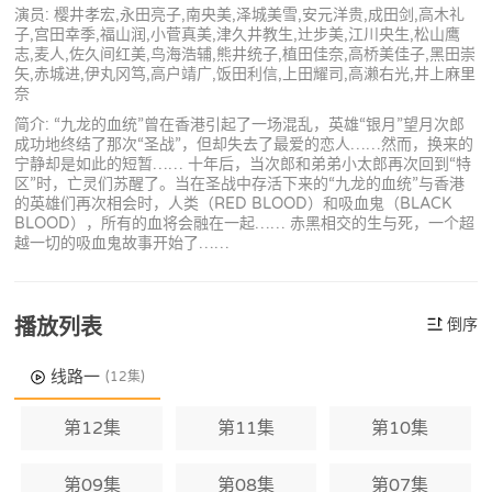
演员: 樱井孝宏,永田亮子,南央美,泽城美雪,安元洋贵,成田剑,高木礼
子,宫田幸季,福山润,小菅真美,津久井教生,辻步美,江川央生,松山鹰
志,麦人,佐久间红美,鸟海浩辅,熊井统子,植田佳奈,高桥美佳子,黑田崇
矢,赤城进,伊丸冈笃,高户靖广,饭田利信,上田耀司,高濑右光,井上麻里
奈
简介: “九龙的血统”曾在香港引起了一场混乱，英雄“银月”望月次郎
成功地终结了那次“圣战”，但却失去了最爱的恋人……然而，换来的
宁静却是如此的短暂…… 十年后，当次郎和弟弟小太郎再次回到“特
区”时，亡灵们苏醒了。当在圣战中存活下来的“九龙的血统”与香港
的英雄们再次相会时，人类（RED BLOOD）和吸血鬼（BLACK
BLOOD），所有的血将会融在一起…… 赤黑相交的生与死，一个超
越一切的吸血鬼故事开始了……
播放列表
倒序
线路一
(12集)
第12集
第11集
第10集
第09集
第08集
第07集