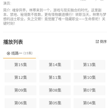
演员:
简介: 魂穿异界，林寒来到一个，游戏与现实融合的时代。这里副
本、禁地、秘境数不胜数，更有怪物霸道横行！转职当天，林寒与梦
想的战士职业，失之交臂！竟觉醒了唯一隐藏职业——生命祭祀！关
键时刻！
播放列表
倒序
线路一
(15集)
第15集
第14集
第13集
第12集
第11集
第10集
第09集
第08集
第07集
第06集
第05集
第04集