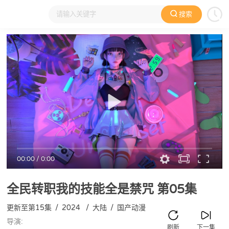
搜索
大家在看
日本动漫
国产动漫
欧美动漫
动漫电影
00:00
/
0:00
全民转职我的技能全是禁咒
第05集
更新至第15集
/
2024
/
大陆
/
国产动漫
导演:
刷新
下一集