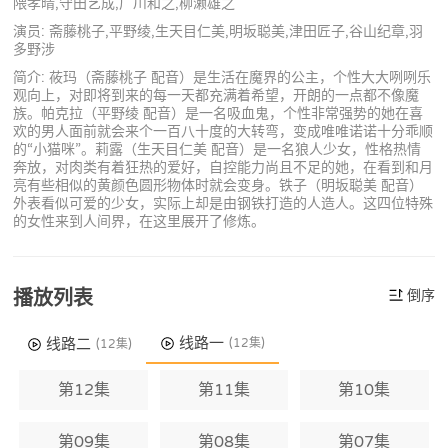
隈孝晴,守田艺成,广川和之,柳濑雄之
演员: 斋藤桃子,平野绫,生天目仁美,明坂聪美,津田匠子,谷山纪章,羽
多野涉
简介: 莜玛（斋藤桃子 配音）是生活在魔界的公主，个性大大咧咧乐
观向上，对即将到来的每一天都充满着希望，开朗的一点都不像魔
族。帕克拉（平野绫 配音）是一名吸血鬼，个性非常强势的她在喜
欢的男人面前就会来个一百八十度的大转弯，变成唯唯诺诺十分乖顺
的“小猫咪”。莉露（生天目仁美 配音）是一名狼人少女，性格热情
奔放，对肉类有着狂热的爱好，自控能力尚且不足的她，在看到和月
亮有些相似的黄颜色圆形物体时就会变身。铁子（明坂聪美 配音）
外表看似可爱的少女，实际上却是由钢铁打造的人造人。这四位特殊
的女性来到人间界，在这里展开了修炼。
播放列表
倒序
线路一
线路二
(12集)
(12集)
第12集
第11集
第10集
第09集
第08集
第07集