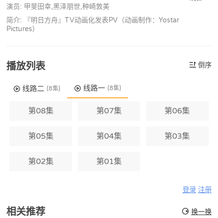
演员: 甲斐田幸,黑泽朋世,种崎敦美
简介: 『明日方舟』TV动画化发表PV（动画制作：Yostar
Pictures）
播放列表
倒序
线路一
线路二
(8集)
(8集)
第08集
第07集
第06集
第05集
第04集
第03集
第02集
第01集
登录
注册
相关推荐
换一换