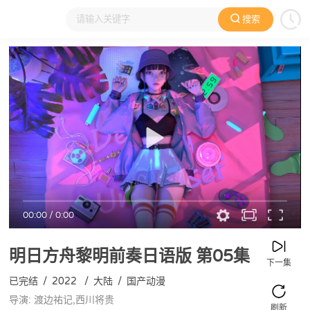
搜索
大家在看
日本动漫
国产动漫
欧美动漫
动漫电影
00:00
/
0:00
明日方舟黎明前奏日语版
第05集
下一集
已完结
/
2022
/
大陆
/
国产动漫
导演: 渡边祐记,西川将贵
刷新