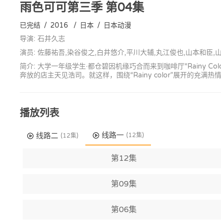
雨色可可第三季
第04集
已完结
/
2016
/
日本
/
日本动漫
导演: 石井久志
演员: 佐藤祐吾,染谷俊之,白井悠介,平川大辅,丸江俊也,山本和臣,
简介: 大学一年级学生·都仓碧因机缘巧合而来到咖啡厅“Rainy C
奔放的店主天见浩司。就这样，围绕“Rainy color”展开的充满热情
播放列表
线路一
线路二
(12集)
(12集)
第12集
第09集
第06集