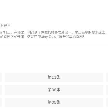
山谷祥生
olor”打工。在那里，他遇到了冷酷的帅哥岩濑启一、举止轻率的樱木凉太、温
的喜剧正式开演。这是在“Rainy Color”展开的真心喜剧！
第11集
第08集
第05集