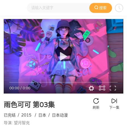
搜索
大家在看
日本动漫
国产动漫
欧美动漫
动漫电影
00:00
/
0:00
雨色可可
第03集
刷新
下一集
已完结
/
2015
/
日本
/
日本动漫
导演: 望月智充