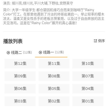
演员: 堀川亮,绿川光,平川大辅,下野纮,宫野真守
简介: 大学一年级学生·都仓碧因机缘巧合而来到咖啡厅“Rainy
Color”打工。在那里他遇到了冷淡的帅哥岩濑启一、举止轻率的樱木
凉太、温柔又是女性杀手的老板古贺紫苑、以及过于自由奔放的店主
天见浩司。这是在“Rainy Color”展开的真心喜剧！
播放列表
倒序
线路一
线路二
(12集)
(12集)
第12集
第11集
第10集
第09集
第08集
第07集
第06集
第05集
第04集
第03集
第02集
第01集