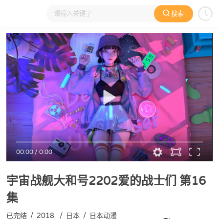
搜索
大家在看
日本动漫
国产动漫
欧美动漫
动漫电影
00:00
/
0:00
宇宙战舰大和号2202爱的战士们
第16
集
已完结
/
2018
/
日本
/
日本动漫