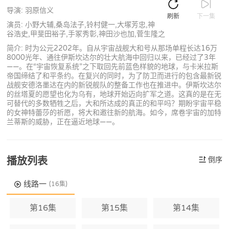
导演: 羽原信义
刷新
下一集
演员: 小野大辅,桑岛法子,铃村健一,大塚芳忠,神
谷浩史,甲斐田裕子,手冢秀彰,神田沙也加,菅生隆之
简介: 时为公元2202年。自从宇宙战舰大和号从那场单程长达16万
8000光年、通往伊斯坎达尔的壮大航海中回归以来，已经过了3年
——。在“宇宙恢复系统”之下取回先前蓝色样貌的地球，与卡米拉斯
帝国缔结了和平条约。在复兴的同时，为了防卫而进行的包含最新锐
战舰安德洛墨达在内的新锐舰队的整备工作也在推进中。伊斯坎达尔
的丝塔夏的愿望也化为乌有，地球开始迈向扩军之道。这真的是在无
可替代的多数牺牲之后，大和所达成的真正的和平吗？期盼宇宙平稳
的女神特蕾莎的祈愿，将大和邀往新的航海。如今，席卷宇宙的加特
兰蒂斯的威胁，正在逼近地球——。
播放列表
倒序
线路一
(16集)
第16集
第15集
第14集