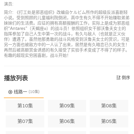
演员:
简介: 《打工处是邪恶组织》改编自ケルビム所作的超级反派喜剧轻
小说。受到照顾的儿童福利院倒闭，高中生有久不得不开始赚取弟弟
妹妹们的生活费。应征的拥有高额报酬的工作，实际上是成为邪恶组
织“Antares”（天蝎座α）的战斗员！依照组织女干部沃鲁夫女士的
指挥参加了自己人生中第一次的战斗，有久与敌人（也就是正义伙
伴）遭遇了。虽然他那勇敢的战斗风格受到沃鲁夫女士的赏识，可是
另一方面也被敌方中的一人认了出来，居然是有久暗恋已久的女生！
再然后被高额赏金诱惑的有久接受了实验手术变成了不得了的样子。
有趣的超现实穷困喜剧，战斗开始！
播放列表
倒序
线路一
(10集)
第10集
第09集
第08集
第07集
第06集
第05集