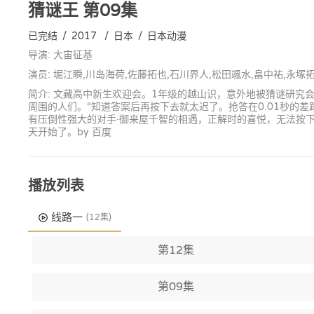
猜谜王
第09集
已完结
/
2017
/
日本
/
日本动漫
导演: 大宙征基
演员: 堀江瞬,川岛海荷,佐藤拓也,石川界人,松田颯水,畠中祐,永塚
简介: 文藏高中新生欢迎会。1年级的越山识，意外地被猜谜研究
周围的人们。“知道答案后再按下去就太迟了。抢答在0.01秒的
有压倒性强大的对手·御来屋千智的相遇，正解时的喜悦，无法按
天开始了。by 百度
播放列表
线路一
(12集)
第12集
第09集