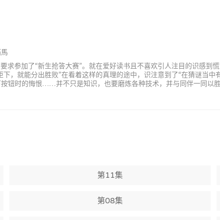
拓馬
会要求参加了“新生抢答大赛”。就在爱好读书且不喜欢引人注目的识感到
差距下，就能分出胜败”在看着这样的真理的途中，识注意到了“在猜谜当
下按钮时的悔恨……并不只是知识，也要磨炼各种技术，并与同伴一同以胜
第11集
第08集