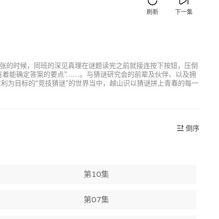
刷新
下一集
慌张的时候，同班的深见真理在谜题读完之前就接连按下按钮，压倒
中有着能确定答案的要点”……。与猜谜研究会的前辈及伙伴、以及拥
利为目标的“竞技猜谜”的世界当中，越山识以猜谜拼上青春的每一
倒序
第10集
第07集