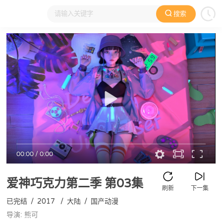
搜索
大家在看
日本动漫
国产动漫
欧美动漫
动漫电影
00:00
/
0:00
爱神巧克力第二季
第03集
刷新
下一集
已完结
/
2017
/
大陆
/
国产动漫
导演: 熊可