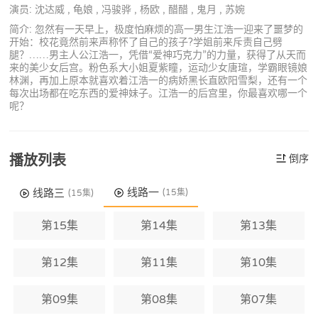
演员: 沈达威 , 龟娘 , 冯骏骅 , 杨欧 , 醋醋 , 鬼月 , 苏婉
简介: 忽然有一天早上，极度怕麻烦的高一男生江浩一迎来了噩梦的
开始：校花竟然前来声称怀了自己的孩子?学姐前来斥责自己劈
腿？……男主人公江浩一，凭借“爱神巧克力”的力量，获得了从天而
来的美少女后宫。粉色系大小姐夏紫瞳，运动少女唐瑄，学霸眼镜娘
林渊，再加上原本就喜欢着江浩一的病娇黑长直欧阳雪梨，还有一个
每次出场都在吃东西的爱神妹子。江浩一的后宫里，你最喜欢哪一个
呢？
播放列表
倒序
线路一
线路三
(15集)
(15集)
第15集
第14集
第13集
第12集
第11集
第10集
第09集
第08集
第07集