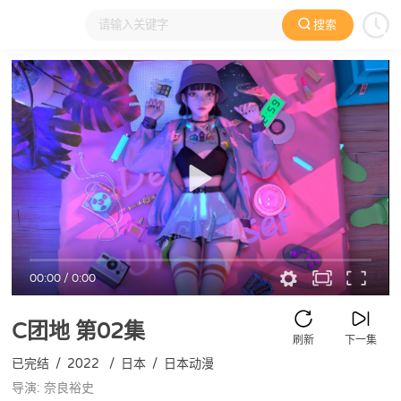
搜索
大家在看
日本动漫
国产动漫
欧美动漫
动漫电影
00:00
/
0:00
C团地
第02集
刷新
下一集
已完结
/
2022
/
日本
/
日本动漫
导演: 奈良裕史