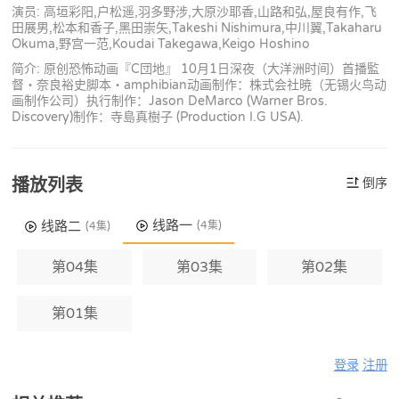
演员: 高垣彩阳,户松遥,羽多野涉,大原沙耶香,山路和弘,屋良有作,飞
田展男,松本和香子,黑田崇矢,Takeshi Nishimura,中川翼,Takaharu
Okuma,野宫一范,Koudai Takegawa,Keigo Hoshino
简介: 原创恐怖动画『C団地』 10月1日深夜（大洋洲时间）首播監
督・奈良裕史脚本・amphibian动画制作：株式会社暁（无锡火鸟动
画制作公司）执行制作：Jason DeMarco (Warner Bros.
Discovery)制作：寺島真樹子 (Production I.G USA).
播放列表
倒序
线路一
线路二
(4集)
(4集)
第04集
第03集
第02集
第01集
登录
注册