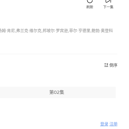
刷新
下一集
,汤姆·肯尼,弗兰克·维尔克,邦坡尔·罗宾逊,菲尔·亨德里,鲍勃·奥登科
倒序
第02集
登录
注册