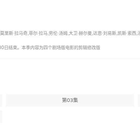
,莫里斯·拉马奇,菲尔·拉马,劳伦·汤姆,大卫·赫尔曼,达恩·刘易斯,凯斯·索西
月30日结束。本季内容为四个剧场版电影的剪辑修改版
第03集