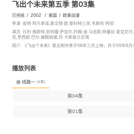
飞出个未来第五季
第03集
已完结
/
2002
/
美国
/
欧美动漫
导演: 皮特·阿凡季诺,斯文顿·欧·斯科特三世,韦斯利·阿彻
演员: 比利·维斯特,凯特蕾·萨加尔,约翰·迪·马吉欧,特蕾丝·麦克尼尔
克,罗西妮·巴尔,催眠蛤蟆,丹·卡斯泰兰尼塔
简介: 《飞出个未来》第五制作季于08年三月上映，并于09年8
播放列表
线路一
(4集)
第04集
第01集