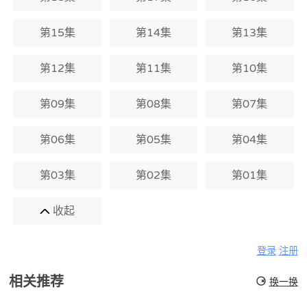
第15集
第14集
第13集
第12集
第11集
第10集
第09集
第08集
第07集
第06集
第05集
第04集
第03集
第02集
第01集
收起
登录
注册
相关推荐
换一换