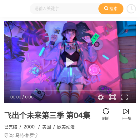
搜索
大家在看
日本动漫
国产动漫
欧美动漫
动漫电影
00:00
/
0:00
飞出个未来第三季
第04集
刷新
下一集
已完结
/
2000
/
美国
/
欧美动漫
导演: 马特·格罗宁