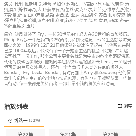
演员: 比利·维斯特,凯特蕾·萨加尔,约翰·迪·马吉欧,菲尔·拉马,劳伦·汤
姆,莫里斯·拉马奇,大卫·赫尔曼,特蕾丝·麦克尼尔,弗兰克·维尔克,托德·
苏斯曼,萨拉·西尔弗曼,凯斯·索西,碧·亚瑟,丸山凯伦,苏西·帕尔克森,扬
·霍克斯,催眠蛤蟆,汉克·阿扎利亚,菲尔·亨德里,汤姆·肯尼,Beck,杰夫·
塞萨里奥,刘玉玲
简介: 该剧讲述了 Fry，一位20世纪的年轻人在30世纪的冒险经历。
Phillip Fry是一个纽约市的25岁的比萨饼快递员，他的生活就是每天
四处奔波，1999年12月21日他偶然的被冰冻了起来, 当他醒过来时
已是1000年以后，他也有了一个开始新生活的机会. 他到行星际递
公司找了一份工作, 那个公司主要业务就是为宇宙的各个角落提供现
代化的快递包裹服务. 他的同事包括快递运输船船长 Leela, 一个粗暴
但可爱的单眼女外星人，还有一个有着很多人类的缺点的机器人
Bender。Fry, Leela, Bender, 有时再加上Amy 和Zoidberg 他们冒
着生命危险为宇宙的各个地方快递包裹，有时也为了减税从事一些慈
善行动. 每一集都是笑料百出,一部非常不错的搞笑科幻动画。
播放列表
倒序
线路一
(22集)
第22集
第21集
第20集