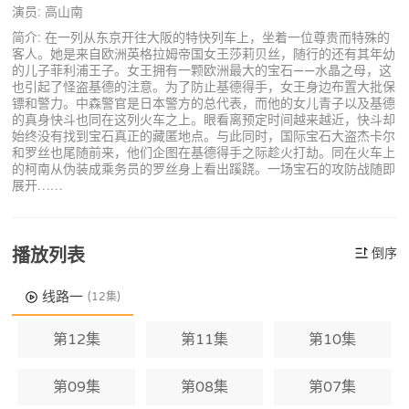
演员: 高山南
简介: 在一列从东京开往大阪的特快列车上，坐着一位尊贵而特殊的
客人。她是来自欧洲英格拉姆帝国女王莎莉贝丝，随行的还有其年幼
的儿子菲利浦王子。女王拥有一颗欧洲最大的宝石——水晶之母，这
也引起了怪盗基德的注意。为了防止基德得手，女王身边布置大批保
镖和警力。中森警官是日本警方的总代表，而他的女儿青子以及基德
的真身快斗也同在这列火车之上。眼看离预定时间越来越近，快斗却
始终没有找到宝石真正的藏匿地点。与此同时，国际宝石大盗杰卡尔
和罗丝也尾随前来，他们企图在基德得手之际趁火打劫。同在火车上
的柯南从伪装成乘务员的罗丝身上看出蹊跷。一场宝石的攻防战随即
展开……
播放列表
倒序
线路一
(12集)
第12集
第11集
第10集
第09集
第08集
第07集