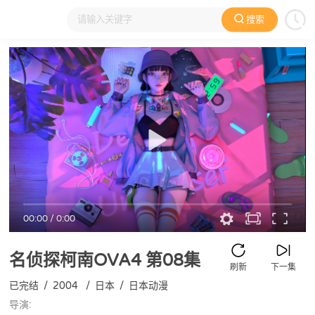
搜索
大家在看
日本动漫
国产动漫
欧美动漫
动漫电影
00:00
/
0:00
名侦探柯南OVA4
第08集
刷新
下一集
已完结
/
2004
/
日本
/
日本动漫
导演: