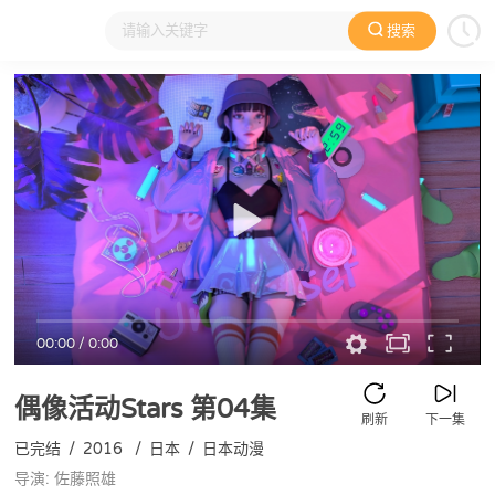
搜索
大家在看
日本动漫
国产动漫
欧美动漫
动漫电影
00:00
/
0:00
偶像活动Stars
第04集
刷新
下一集
已完结
/
2016
/
日本
/
日本动漫
导演: 佐藤照雄