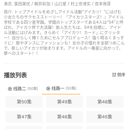
演员: 富田美忧 / 朝井彩加 / 山口爱 / 村上奈津实 / 宫本侑芽
简介: トップアイドルをめざしアイドル活動“アイカツ！”にはげむ
少女たちのサクセスストーリー！『アイカツスターズ！』アイドル
学校である四ツ星学園。学園のトップスターである4人は“S4”と呼
ばれ、アイカツ界で大活躍！新入生たちは、S4を目標に、アイド
ル活動にはげみます。きらめく「アイカツ！カード」にグリッタ
ー！自分らしく輝くためにセルフプロデュース！強く明るくまっす
ぐに！歌やダンスにファッションも！女の子の憧れを全部つめこん
で、新しいアイカツが始まります。アイドルの一番星に向かって、
夢へのスタート！！
播放列表
倒序
线路一
线路二
(50集)
(50集)
第50集
第49集
第48集
第47集
第46集
第45集