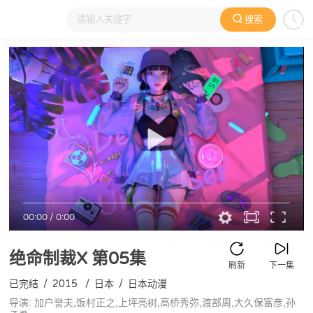
搜索
大家在看
日本动漫
国产动漫
欧美动漫
动漫电影
00:00
/
0:00
绝命制裁X
第05集
刷新
下一集
已完结
/
2015
/
日本
/
日本动漫
导演: 加户誉夫,饭村正之,上坪亮树,高桥秀弥,渡部周,大久保富彦,孙