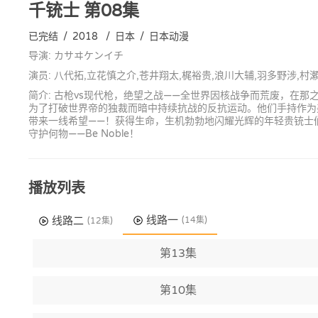
千铳士
第08集
已完结
/
2018
/
日本
/
日本动漫
导演: カサヰケンイチ
演员: 八代拓,立花慎之介,苍井翔太,梶裕贵,浪川大辅,羽多野涉,村
简介: 古枪vs现代枪，绝望之战——全世界因核战争而荒废，在
为了打破世界帝的独裁而暗中持续抗战的反抗运动。他们手持作为美
带来一线希望——！获得生命，生机勃勃地闪耀光辉的年轻贵铳士
守护何物——Be Noble！
播放列表
线路一
线路二
(14集)
(12集)
第13集
第10集