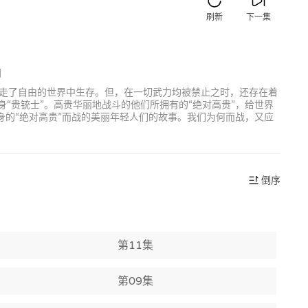
刷新
下一集
朗
夺走了自由的世界中生存。但，在一切武力均被禁止之时，还存在着
“贵铳士”。高贵华丽地战斗的他们所拥有的“绝对高贵”，给世界
的“绝对高贵”而战的美丽年轻人们的故事。我们为何而战，又应
倒序
第11集
第09集