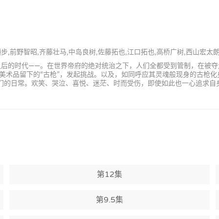
瀬步,前野智昭,齐藤壮马,中岛良树,佐藤拓也,江口拓也,高桥广树,西山宏太
那之后的时代——。在世界帝府的绝对统治之下，人们全都受到管制，在被
术品留下的“古枪”，发起挑战。以及，如同呼应其灵魂般现身的古枪化身
们的日常。欢笑、哭泣、喜悦、迷茫、时而受伤，即使如此也一心追求自身
第12集
第9.5集