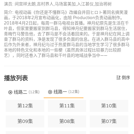
演员: 间宫祥太朗,吉村界人,马场富美加,入江甚仪,加治将树
简介: 电视动画《你还是不懂群马》改编自井田ヒロト著同名搞笑漫
画，于2018年2月宣布动画化，由旭 Production负责动画制作。
2018年4月2日起，每周一群马电视台首播。神月纪原先是生活在千
叶县，但家里要搬家到群马县，得知神月纪要搬家到群马生活居住，
青梅竹马警告他，去了群马是不会活着回来的。于是神月纪在网上调
查了群马的资料，净是发现了很多负面的信息。在进入群马县的高中
后作为外来者，神月纪与过于热爱群马县的当地学生学习了很多群马
本地的特色文化和本地的一些梗（虽然具体过程比较暴力比较颜
艺），同时还卷入了群马县和千叶县的地域战争当中——
播放列表
倒序
线路一
线路二
(12集)
(12集)
第12集
第11集
第10集
第09集
第08集
第07集