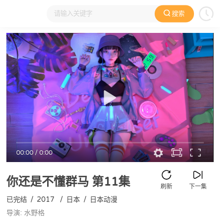
搜索
大家在看
日本动漫
国产动漫
欧美动漫
动漫电影
00:00
/
0:00
你还是不懂群马
第11集
刷新
下一集
已完结
/
2017
/
日本
/
日本动漫
导演: 水野格