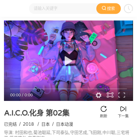
搜索
大家在看
日本动漫
国产动漫
欧美动漫
动漫电影
00:00
/
0:00
A.I.C.O.化身
第02集
刷新
下一集
已完结
/
2018
/
日本
/
日本动漫
导演: 村田和也,菊池聪延,下司泰弘,守田艺成,飞田刚,中川聪,三宅将