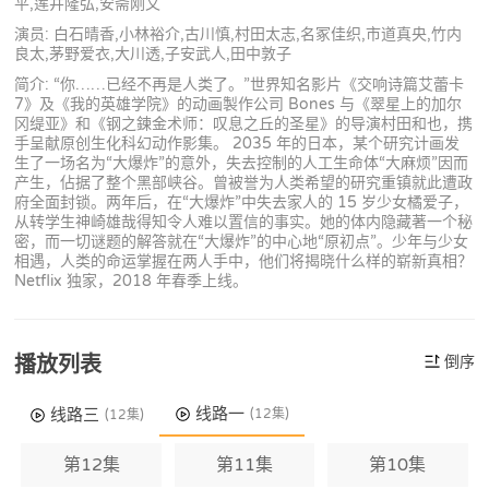
平,莲井隆弘,安斋刚文
演员: 白石晴香,小林裕介,古川慎,村田太志,名冢佳织,市道真央,竹内
良太,茅野爱衣,大川透,子安武人,田中敦子
简介: “你……已经不再是人类了。”世界知名影片《交响诗篇艾蕾卡
7》及《我的英雄学院》的动画製作公司 Bones 与《翠星上的加尔
冈缇亚》和《钢之鍊金术师：叹息之丘的圣星》的导演村田和也，携
手呈献原创生化科幻动作影集。 2035 年的日本，某个研究计画发
生了一场名为“大爆炸”的意外，失去控制的人工生命体“大麻烦”因而
产生，佔据了整个黑部峡谷。曾被誉为人类希望的研究重镇就此遭政
府全面封锁。两年后，在“大爆炸”中失去家人的 15 岁少女橘爱子，
从转学生神崎雄哉得知令人难以置信的事实。她的体内隐藏著一个秘
密，而一切谜题的解答就在“大爆炸”的中心地“原初点”。少年与少女
相遇，人类的命运掌握在两人手中，他们将揭晓什么样的崭新真相？
Netflix 独家，2018 年春季上线。
播放列表
倒序
线路一
线路三
(12集)
(12集)
第12集
第11集
第10集