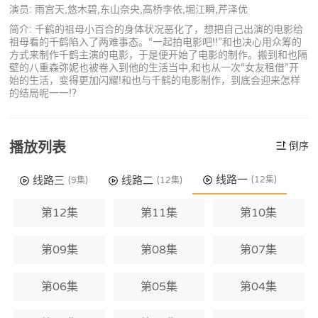
演员: 雨宫天,悠木碧,东山奈央,高桥李依,堀江瞬,芹泽优
简介: 千鹤的祖母小百合的身体状况恶化了，想把自己出演的电影给
祖母看的千鹤陷入了两难事态。“一起拍电影吧!!”和也决心用众筹的
方式来制作千鹤主演的电影，于是便开始了电影的制作。搬到和也隔
壁的八重森弥妮也被卷入到他的生活当中,和也从一次“女友租借”开
始的生活，变得更加闪耀!和也与千鹤的电影制作，到底会迎来怎样
的结局呢一一!?
播放列表
倒序
线路一
线路三
线路二
(12集)
(9集)
(12集)
第12集
第11集
第10集
第09集
第08集
第07集
第06集
第05集
第04集