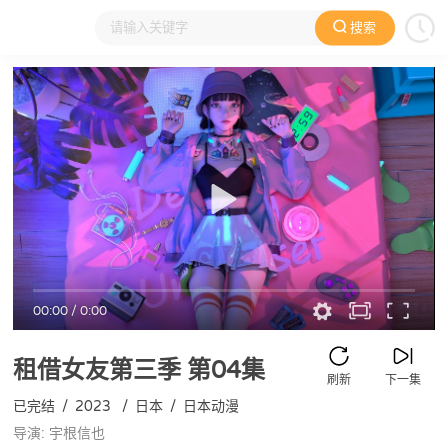
搜索
大家在看
日本动漫
国产动漫
欧美动漫
动漫电影
00:00
/
0:00
租借女友第三季
第04集
刷新
下一集
已完结
/
2023
/
日本
/
日本动漫
导演: 宇根信也