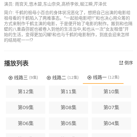
演员: 雨宫天,悠木碧,东山奈央,高桥李依,堀江瞬,芹泽优
简介: 千鹤的祖母小百合的身体状况恶化了，想把自己出演的电影给
祖母看的千鹤陷入了两难事态。“一起拍电影吧!!”和也决心用众筹的
方式来制作千鹤主演的电影，于是便开始了电影的制作。搬到和也隔
壁的八重森弥妮也被卷入到他的生活当中,和也从一次“女友租借”开
始的生活，变得更加闪耀!和也与千鹤的电影制作，到底会迎来怎样
的结局呢一一!?
播放列表
倒序
线路一
线路三
线路二
(12集)
(9集)
(12集)
第12集
第11集
第10集
第09集
第08集
第07集
第06集
第05集
第04集