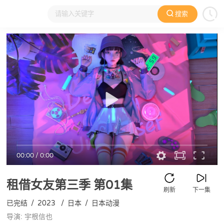
搜索
大家在看
日本动漫
国产动漫
欧美动漫
动漫电影
00:00
/
0:00
租借女友第三季
第01集
刷新
下一集
已完结
/
2023
/
日本
/
日本动漫
导演: 宇根信也