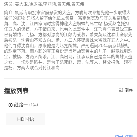
演员: 姜大卫,徐少强,李莉莉,曾志伟,曾志伟
简介: 杨威专职捉拿官府悬赏的大盗，方聪每次都抢先他一步取得大
盗们的赃物,只将人留下给他拿去领赏。富商赵宽及与其关系密切的
萧、高、沈、江四家同时接得神秘大盗蜘蛛的死亡帖,杨受赵之托担
任五人的保镖，方不请自来，也卷入此事件中。江飞霞与表哥沈玉胜
已有婚约，而杨、方都对漂亮的江颇为爱慕，萧关英及沈春山全家先
后被杀，沈春山不知去向。杨、方二人怀疑蜘蛛大盗就在五人之中。
他们寻得沈春山，原来他是为赵宽所擒，严刑逼问20年前京城被劫
的珠宝下落。而方聪的真正身份是当年劫案苦主的儿子。赵宽找到珠
宝，被杨、方两人所杀。江、高出现，江承认自己是当年的蜘蛛大盗
之女，一切均是陷井，是为了杀死赵、萧、沈等人，替父报仇。现在
是杨、方两人联合对付江和高......
播放列表
倒序
线路一
(1集)
HD国语