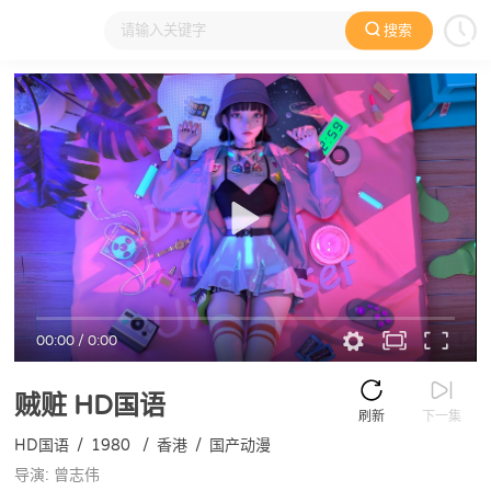
搜索
大家在看
日本动漫
国产动漫
欧美动漫
动漫电影
00:00
/
0:00
贼赃
HD国语
刷新
下一集
HD国语
/
1980
/
香港
/
国产动漫
导演: 曾志伟