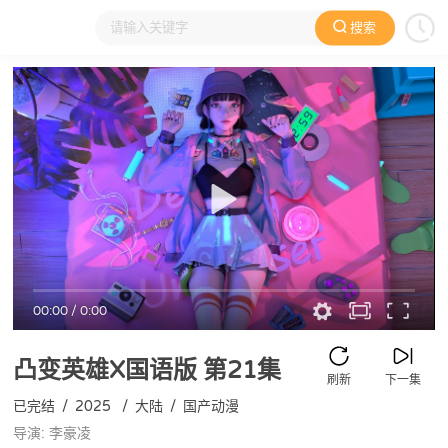
搜索
大家在看
日本动漫
国产动漫
欧美动漫
动漫电影
00:00
/
0:00
凸变英雄X国语版
第21集
刷新
下一集
已完结
/
2025
/
大陆
/
国产动漫
导演: 李豪凌