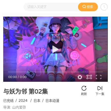
搜索
大家在看
日本动漫
国产动漫
欧美动漫
动漫电影
00:00
/
0:00
与妖为邻
第02集
刷新
下一集
已完结
/
2024
/
日本
/
日本动漫
导演: 山内爱弥