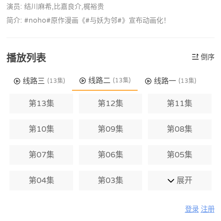
演员: 结川麻希,比嘉良介,梶裕贵
简介: #noho#原作漫画《#与妖为邻#》宣布动画化！
播放列表
倒序
线路二
线路三
线路一
(13集)
(13集)
(13集)
第13集
第12集
第11集
第10集
第09集
第08集
第07集
第06集
第05集
第04集
第03集
展开
登录
注册