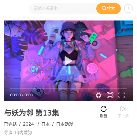
搜索
大家在看
日本动漫
国产动漫
欧美动漫
动漫电影
00:00
/
0:00
与妖为邻
第13集
刷新
下一集
已完结
/
2024
/
日本
/
日本动漫
导演: 山内爱弥