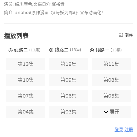
演员: 结川麻希,比嘉良介,梶裕贵
简介: #noho#原作漫画《#与妖为邻#》宣布动画化！
播放列表
倒序
线路二
线路三
线路一
(13集)
(13集)
(13集)
第13集
第12集
第11集
第10集
第09集
第08集
第07集
第06集
第05集
第04集
第03集
展开
登录
注册