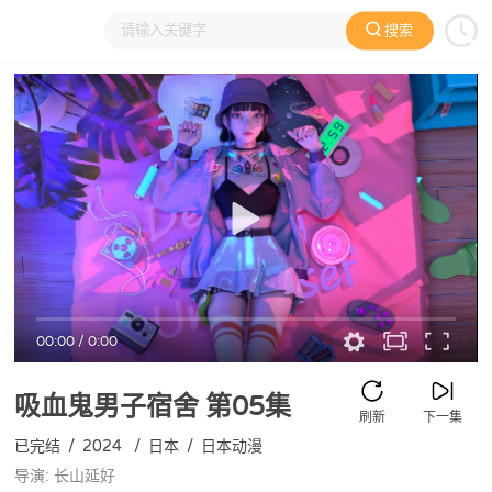
搜索
大家在看
日本动漫
国产动漫
欧美动漫
动漫电影
00:00
/
0:00
吸血鬼男子宿舍
第05集
刷新
下一集
已完结
/
2024
/
日本
/
日本动漫
导演: 长山延好