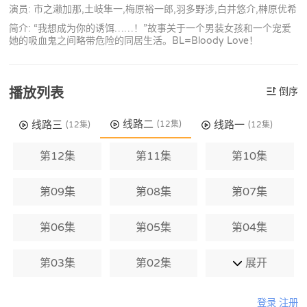
演员: 市之濑加那,土岐隼一,梅原裕一郎,羽多野涉,白井悠介,榊原优希
简介: “我想成为你的诱饵……！”故事关于一个男装女孩和一个宠爱
她的吸血鬼之间略带危险的同居生活。BL=Bloody Love！
播放列表
倒序
线路二
线路三
线路一
(12集)
(12集)
(12集)
第12集
第11集
第10集
第09集
第08集
第07集
第06集
第05集
第04集
第03集
第02集
展开
登录
注册