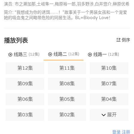
演员: 市之濑加那,土岐隼一,梅原裕一郎,羽多野涉,白井悠介,榊原优希
简介: “我想成为你的诱饵……！”故事关于一个男装女孩和一个宠爱
她的吸血鬼之间略带危险的同居生活。BL=Bloody Love！
播放列表
倒序
线路二
线路三
线路一
(12集)
(12集)
(12集)
第12集
第11集
第10集
第09集
第08集
第07集
第06集
第05集
第04集
第03集
第02集
展开
登录
注册