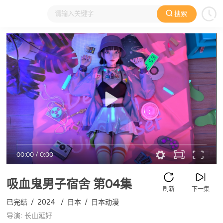
搜索
大家在看
日本动漫
国产动漫
欧美动漫
动漫电影
00:00
/
0:00
吸血鬼男子宿舍
第04集
刷新
下一集
已完结
/
2024
/
日本
/
日本动漫
导演: 长山延好