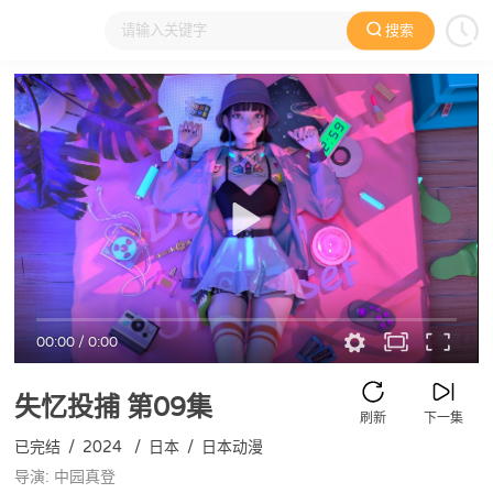
搜索
大家在看
日本动漫
国产动漫
欧美动漫
动漫电影
00:00
/
0:00
失忆投捕
第09集
刷新
下一集
已完结
/
2024
/
日本
/
日本动漫
导演: 中园真登