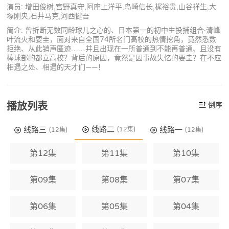
演员: 增田俊树,宫野真守,阿座上洋平,岛崎信长,梶裕贵,山谷祥生,大
塚刚央,石井马克,河西健吾
简介: 曾折断无数同龄球儿之心的、日本第一的初中生投捕组合·清峰
叶流火和要圭，面对来自全国74所名门高校的热情挖角，竟然悉数
拒绝、从此销声匿迹……并且出现在一所普通到不能再普通、且没有
棒球部的都立高校？背后的原因，竟然是因事故失忆的要圭？在不应
相遇之处、相遇的天才们——！
播放列表
倒序
线路二
线路三
线路一
(12集)
(12集)
(12集)
第12集
第11集
第10集
第09集
第08集
第07集
第06集
第05集
第04集