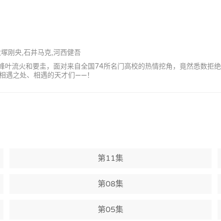
大塚刚央,石井马克,河西健吾
清峰叶流火和要圭，面对来自全国74所名门高校的热情挖角，竟然悉数拒
相遇之处、相遇的天才们——！
第11集
第08集
第05集