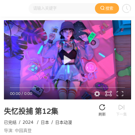
搜索
大家在看
日本动漫
国产动漫
欧美动漫
动漫电影
00:00
/
0:00
失忆投捕
第12集
刷新
下一集
已完结
/
2024
/
日本
/
日本动漫
导演: 中园真登