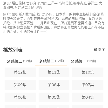
演员: 增田俊树,宫野真守,阿座上洋平,岛崎信长,梶裕贵,山谷祥生,大
塚刚央,石井马克,河西健吾
简介: 曾折断无数同龄球儿之心的、日本第一的初中生投捕组合·清峰
叶流火和要圭，面对来自全国74所名门高校的热情挖角，竟然悉数
拒绝、从此销声匿迹……并且出现在一所普通到不能再普通、且没有
棒球部的都立高校？背后的原因，竟然是因事故失忆的要圭？在不应
相遇之处、相遇的天才们——！
播放列表
倒序
线路二
线路三
线路一
(12集)
(12集)
(12集)
第12集
第11集
第10集
第09集
第08集
第07集
第06集
第05集
第04集