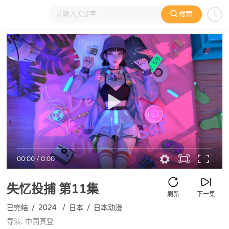
搜索
大家在看
日本动漫
国产动漫
欧美动漫
动漫电影
00:00
/
0:00
失忆投捕
第11集
刷新
下一集
已完结
/
2024
/
日本
/
日本动漫
导演: 中园真登