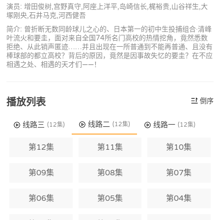
演员: 增田俊树,宫野真守,阿座上洋平,岛崎信长,梶裕贵,山谷祥生,大
塚刚央,石井马克,河西健吾
简介: 曾折断无数同龄球儿之心的、日本第一的初中生投捕组合·清峰
叶流火和要圭，面对来自全国74所名门高校的热情挖角，竟然悉数
拒绝、从此销声匿迹……并且出现在一所普通到不能再普通、且没有
棒球部的都立高校？背后的原因，竟然是因事故失忆的要圭？在不应
相遇之处、相遇的天才们——！
播放列表
倒序
线路二
线路三
线路一
(12集)
(12集)
(12集)
第12集
第11集
第10集
第09集
第08集
第07集
第06集
第05集
第04集