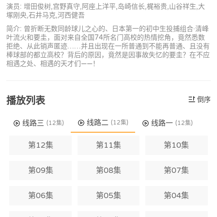
演员: 增田俊树,宫野真守,阿座上洋平,岛崎信长,梶裕贵,山谷祥生,大
塚刚央,石井马克,河西健吾
简介: 曾折断无数同龄球儿之心的、日本第一的初中生投捕组合·清峰
叶流火和要圭，面对来自全国74所名门高校的热情挖角，竟然悉数
拒绝、从此销声匿迹……并且出现在一所普通到不能再普通、且没有
棒球部的都立高校？背后的原因，竟然是因事故失忆的要圭？在不应
相遇之处、相遇的天才们——！
播放列表
倒序
线路二
线路三
线路一
(12集)
(12集)
(12集)
第12集
第11集
第10集
第09集
第08集
第07集
第06集
第05集
第04集