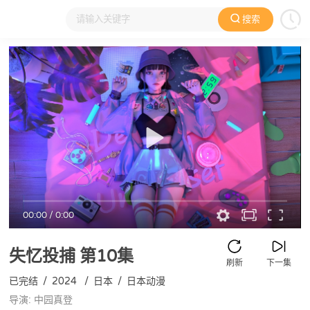
搜索
大家在看
日本动漫
国产动漫
欧美动漫
动漫电影
00:00
/
0:00
失忆投捕
第10集
刷新
下一集
已完结
/
2024
/
日本
/
日本动漫
导演: 中园真登