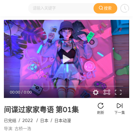
搜索
大家在看
日本动漫
国产动漫
欧美动漫
动漫电影
00:00
/
0:00
间谍过家家粤语
第01集
刷新
下一集
已完结
/
2022
/
日本
/
日本动漫
导演: 古桥一浩