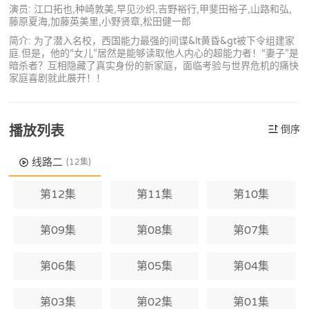
演员: 江口拓也,种崎敦美,早见沙织,吉野裕行,甲斐田裕子,山路和弘,
藤原夏海,加藤英美里,小野贤章,松田健一郎
简介: 为了潜入名校，西国能力最强的间谍&lt黄昏&gt被下令组建家
庭.但是，他的“女儿”居然是能够读取他人内心的超能力者！“妻子”是
暗杀者？互相隐藏了真实身份的新家庭，面临考验与世界危机的痛快
家庭喜剧就此展开！！
播放列表
倒序
线路二
(12集)
第12集
第11集
第10集
第09集
第08集
第07集
第06集
第05集
第04集
第03集
第02集
第01集