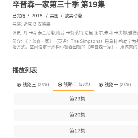
辛普森一家第三十季
第19集
已完结
/
2018
/
美国
/
欧美动漫
导演: 迈克·B·安德森
演员: 丹·卡斯泰兰尼塔,南茜·卡特莱特,哈里·谢尔,朱莉·卡夫娜,雅德
简介: 《辛普森一家》（英语：The Simpsons）是马特
活方式。空间设定于虚构小镇春田镇的《辛普森一家》，用搞笑的
播放列表
线路二
线路三
线路一
(23集)
(23集)
(23集)
第23集
第20集
第17集