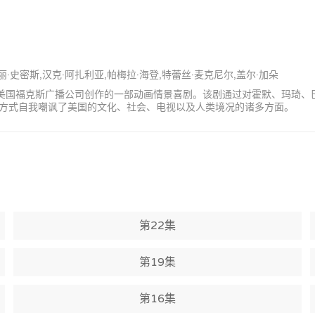
丽·史密斯,汉克·阿扎利亚,帕梅拉·海登,特蕾丝·麦克尼尔,盖尔·加朵
·格勒宁为美国福克斯广播公司创作的一部动画情景喜剧。该剧通过对霍默、玛
方式自我嘲讽了美国的文化、社会、电视以及人类境况的诸多方面。
第22集
第19集
第16集