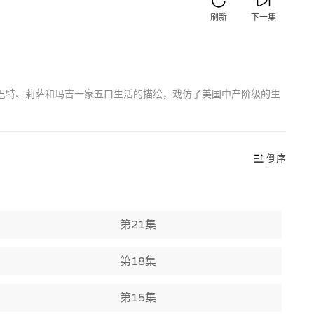
刷新
下一集
琦、巴特、莉萨和玛吉一家五口生活的描绘，戏仿了美国中产阶级的生
倒序
第21集
第18集
第15集