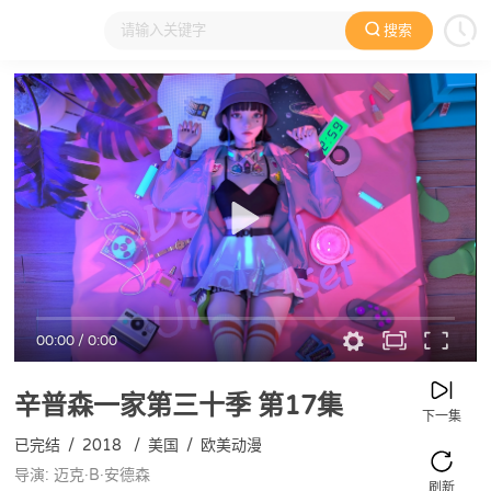
搜索
大家在看
日本动漫
国产动漫
欧美动漫
动漫电影
00:00
/
0:00
辛普森一家第三十季
第17集
下一集
已完结
/
2018
/
美国
/
欧美动漫
导演: 迈克·B·安德森
刷新