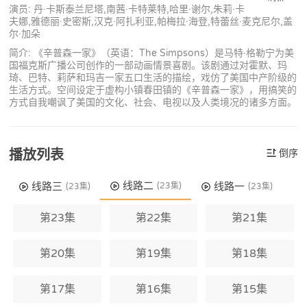
演员: 丹·卡斯泰兰尼塔,南茜·卡特莱特,哈里·谢尔,朱莉·卡
夫娜,雅德丽·史密斯,汉克·阿扎利亚,帕梅拉·海登,特蕾丝·麦克尼尔,盖
尔·加朵
简介: 《辛普森一家》（英语：The Simpsons）是马特·格勒宁为美
国福克斯广播公司创作的一部动画情景喜剧。该剧通过对霍默、玛
琦、巴特、莉萨和玛吉一家五口生活的描绘，戏仿了美国中产阶级的
生活方式。空间设定于虚构小镇春田镇的《辛普森一家》，用搞笑的
方式自我嘲讽了美国的文化、社会、电视以及人类境况的诸多方面。
播放列表
倒序
线路二
线路三
线路一
(23集)
(23集)
(23集)
第23集
第22集
第21集
第20集
第19集
第18集
第17集
第16集
第15集