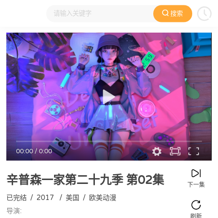
搜索
大家在看
日本动漫
国产动漫
欧美动漫
动漫电影
00:00
/
0:00
辛普森一家第二十九季
第02集
下一集
已完结
/
2017
/
美国
/
欧美动漫
导演:
刷新