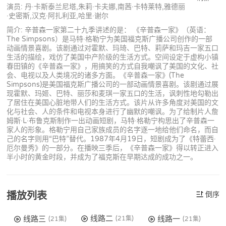
演员: 丹·卡斯泰兰尼塔,朱莉·卡夫娜,南茜·卡特莱特,雅德丽
·史密斯,汉克·阿扎利亚,哈里·谢尔
简介: 辛普森一家第二十九季讲述的是： 《辛普森一家》（英语：
The Simpsons）是马特·格勒宁为美国福克斯广播公司创作的一部
动画情景喜剧。该剧通过对霍默、玛琦、巴特、莉萨和玛吉一家五口
生活的描绘，戏仿了美国中产阶级的生活方式。空间设定于虚构小镇
春田镇的《辛普森一家》，用搞笑的方式自我嘲讽了美国的文化、社
会、电视以及人类境况的诸多方面。《辛普森一家》(The
Simpsons)是美国福克斯广播公司的一部动画情景喜剧。该剧通过展
现霍默、玛姬、巴特、丽莎和麦琪一家五口的生活，讽刺性地勾勒出
了居住在美国心脏地带人们的生活方式。该片从许多角度对美国的文
化与社会、人的条件和电视本身进行了幽默的嘲讽。为了给制片人詹
姆斯·L·布鲁克斯制作一出动画短剧，马特·格勒宁构思出了辛普森一
家人的形象。格勒宁用自己家族成员的名字逐一地给他们命名，而自
己的名字则用“巴特”替代。1987年4月19日，短剧成为了《特蕾西·
厄尔曼秀》的一部分。在播映三季后，《辛普森一家》得以转正进入
半小时的黄金时段，并成为了福克斯在早期达成的成功之一。
播放列表
倒序
线路二
线路三
线路一
(21集)
(21集)
(21集)