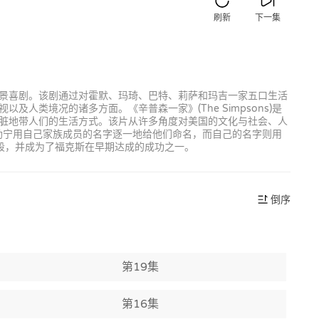
刷新
下一集
动画情景喜剧。该剧通过对霍默、玛琦、巴特、莉萨和玛吉一家五口生活
类境况的诸多方面。《辛普森一家》(The Simpsons)是
脏地带人们的生活方式。该片从许多角度对美国的文化与社会、人
格勒宁用自己家族成员的名字逐一地给他们命名，而自己的名字则用
时段，并成为了福克斯在早期达成的成功之一。
倒序
第19集
第16集