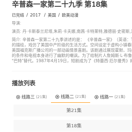
辛普森一家第二十九季
第18集
已完结
/
2017
/
美国
/
欧美动漫
导演:
演员: 丹·卡斯泰兰尼塔,朱莉·卡夫娜,南茜·卡特莱特,雅德丽·史密斯
简介: 辛普森一家第二十九季讲述的是： 《辛普森一家》（英语：
的描绘，戏仿了美国中产阶级的生活方式。空间设定于虚构小镇春田镇
美国福克斯广播公司的一部动画情景喜剧。该剧通过展现霍默、玛
的条件和电视本身进行了幽默的嘲讽。为了给制片人詹姆斯·L·
“巴特”替代。1987年4月19日，短剧成为了《特蕾西·厄尔
播放列表
线路二
线路三
线路一
(21集)
(21集)
(21集)
第21集
第18集