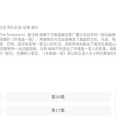
,汉克·阿扎利亚,哈里·谢尔
The Simpsons）是马特·格勒宁为美国福克斯广播公司创作的一部
的《辛普森一家》，用搞笑的方式自我嘲讽了美国的文化、社会、电视以及人
姬、巴特、丽莎和麦琪一家五口的生活，讽刺性地勾勒出了居住在美国心
布鲁克斯制作一出动画短剧，马特·格勒宁构思出了辛普森一家人的形象。
曼秀》的一部分。在播映三季后，《辛普森一家》得以转正进入半小时的黄金
第20集
第17集