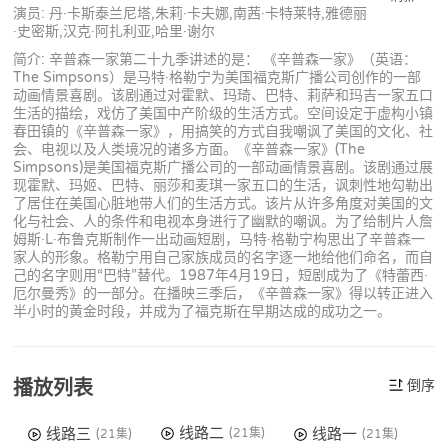
演员: 丹·卡斯泰兰尼塔,朱莉·卡夫娜,南茜·卡特莱特,雅德丽
·史密斯,汉克·阿扎利亚,哈里·谢尔
简介: 辛普森一家第二十九季讲述的是： 《辛普森一家》（英语：
The Simpsons）是马特·格勒宁为美国福克斯广播公司创作的一部
动画情景喜剧。该剧通过对霍默、玛琦、巴特、莉萨和玛吉一家五口
生活的描绘，戏仿了美国中产阶级的生活方式。空间设定于虚构小镇
春田镇的《辛普森一家》，用搞笑的方式自我嘲讽了美国的文化、社
会、电视以及人类境况的诸多方面。《辛普森一家》(The
Simpsons)是美国福克斯广播公司的一部动画情景喜剧。该剧通过展
现霍默、玛姬、巴特、丽莎和麦琪一家五口的生活，讽刺性地勾勒出
了居住在美国心脏地带人们的生活方式。该片从许多角度对美国的文
化与社会、人的条件和电视本身进行了幽默的嘲讽。为了给制片人詹
姆斯·L·布鲁克斯制作一出动画短剧，马特·格勒宁构思出了辛普森一
家人的形象。格勒宁用自己家族成员的名字逐一地给他们命名，而自
己的名字则用“巴特”替代。1987年4月19日，短剧成为了《特蕾西·
厄尔曼秀》的一部分。在播映三季后，《辛普森一家》得以转正进入
半小时的黄金时段，并成为了福克斯在早期达成的成功之一。
播放列表
倒序
线路二
线路三
线路一
(21集)
(21集)
(21集)