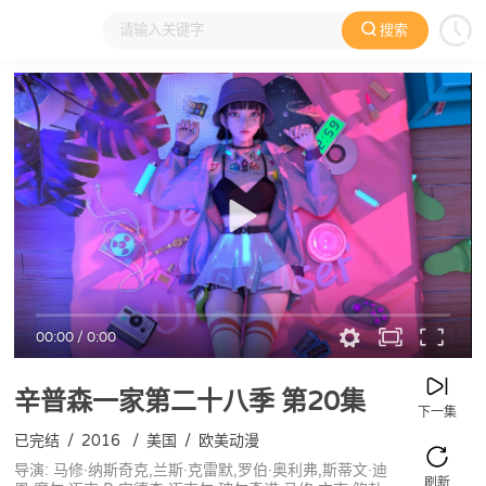
搜索
大家在看
日本动漫
国产动漫
欧美动漫
动漫电影
00:00
/
0:00
辛普森一家第二十八季
第20集
下一集
已完结
/
2016
/
美国
/
欧美动漫
导演: 马修·纳斯奇克,兰斯·克雷默,罗伯·奥利弗,斯蒂文·迪
刷新