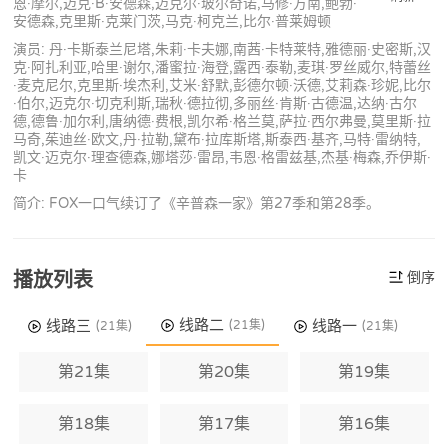
恩·摩尔,迈克·B·安德森,迈克尔·玻尔奇诺,马修·方南,鲍勃·
安德森,克里斯·克莱门茨,马克·柯克兰,比尔·普莱姆顿
演员: 丹·卡斯泰兰尼塔,朱莉·卡夫娜,南茜·卡特莱特,雅德丽·史密斯,汉
克·阿扎利亚,哈里·谢尔,潘蜜拉·海登,露西·泰勒,麦琪·罗丝威尔,特蕾丝
·麦克尼尔,克里斯·埃杰利,艾米·舒默,彭德尔顿·沃德,艾莉森·珍妮,比尔
·伯尔,迈克尔·切克利斯,瑞秋·德拉彻,多丽丝·肯斯·古德温,达纳·古尔
德,德鲁·加尔利,唐纳德·费根,凯尔希·格兰莫,萨拉·西尔弗曼,莫里斯·拉
马奇,茱迪丝·欧文,丹·拉勒,黛布·拉库斯塔,斯泰西·基齐,马特·雷纳特,
凯文·迈克尔·理查德森,娜塔莎·雷昂,韦恩·格雷兹基,杰基·梅森,乔伊斯·
卡
简介: FOX一口气续订了《辛普森一家》第27季和第28季。
播放列表
倒序
线路二
线路三
线路一
(21集)
(21集)
(21集)
第21集
第20集
第19集
第18集
第17集
第16集