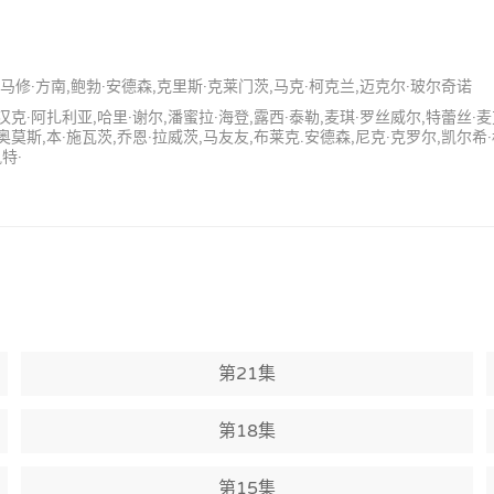
尔,马修·方南,鲍勃·安德森,克里斯·克莱门茨,马克·柯克兰,迈克尔·玻尔奇诺
汉克·阿扎利亚,哈里·谢尔,潘蜜拉·海登,露西·泰勒,麦琪·罗丝威尔,特蕾丝·
奥莫斯,本·施瓦茨,乔恩·拉威茨,马友友,布莱克.安德森,尼克·克罗尔,凯尔希
特·
第21集
第18集
第15集