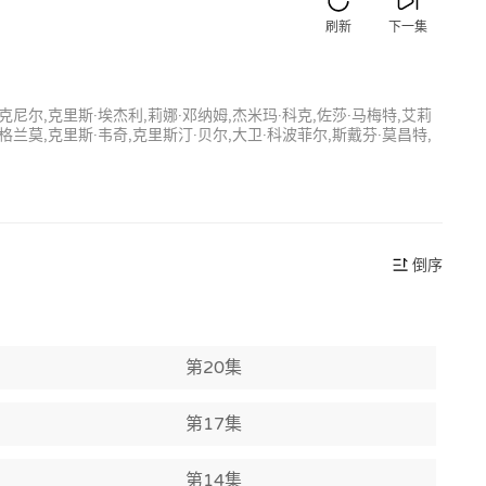
刷新
下一集
麦克尼尔,克里斯·埃杰利,莉娜·邓纳姆,杰米玛·科克,佐莎·马梅特,艾莉
·格兰莫,克里斯·韦奇,克里斯汀·贝尔,大卫·科波菲尔,斯戴芬·莫昌特,
倒序
第20集
第17集
第14集