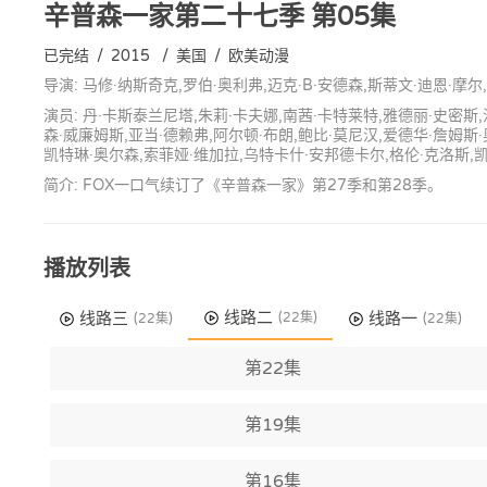
辛普森一家第二十七季
第05集
已完结
/
2015
/
美国
/
欧美动漫
导演: 马修·纳斯奇克,罗伯·奥利弗,迈克·B·安德森,斯蒂文·迪恩·摩
演员: 丹·卡斯泰兰尼塔,朱莉·卡夫娜,南茜·卡特莱特,雅德丽·史密斯,
森·威廉姆斯,亚当·德赖弗,阿尔顿·布朗,鲍比·莫尼汉,爱德华·詹姆斯·
凯特琳·奥尔森,索菲娅·维加拉,乌特卡什·安邦德卡尔,格伦·克洛斯,凯
简介: FOX一口气续订了《辛普森一家》第27季和第28季。
播放列表
线路二
线路三
线路一
(22集)
(22集)
(22集)
第22集
第19集
第16集