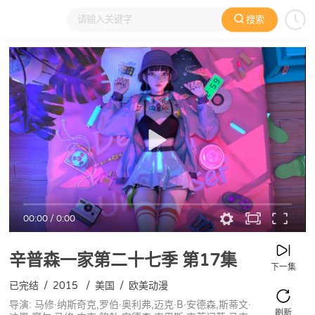
搜索
大家在看
日本动漫
国产动漫
欧美动漫
动漫电影
00:00
/
0:00
辛普森一家第二十七季
第17集
下一集
已完结
/
2015
/
美国
/
欧美动漫
导演: 马修·纳斯奇克,罗伯·奥利弗,迈克·B·安德森,斯蒂文·
刷新