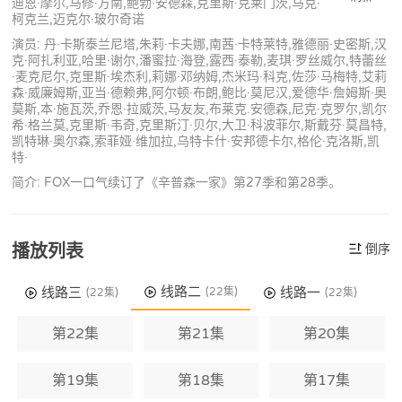
迪恩·摩尔,马修·方南,鲍勃·安德森,克里斯·克莱门茨,马克·
柯克兰,迈克尔·玻尔奇诺
演员: 丹·卡斯泰兰尼塔,朱莉·卡夫娜,南茜·卡特莱特,雅德丽·史密斯,汉
克·阿扎利亚,哈里·谢尔,潘蜜拉·海登,露西·泰勒,麦琪·罗丝威尔,特蕾丝
·麦克尼尔,克里斯·埃杰利,莉娜·邓纳姆,杰米玛·科克,佐莎·马梅特,艾莉
森·威廉姆斯,亚当·德赖弗,阿尔顿·布朗,鲍比·莫尼汉,爱德华·詹姆斯·奥
莫斯,本·施瓦茨,乔恩·拉威茨,马友友,布莱克.安德森,尼克·克罗尔,凯尔
希·格兰莫,克里斯·韦奇,克里斯汀·贝尔,大卫·科波菲尔,斯戴芬·莫昌特,
凯特琳·奥尔森,索菲娅·维加拉,乌特卡什·安邦德卡尔,格伦·克洛斯,凯
特·
简介: FOX一口气续订了《辛普森一家》第27季和第28季。
播放列表
倒序
线路二
线路三
线路一
(22集)
(22集)
(22集)
第22集
第21集
第20集
第19集
第18集
第17集