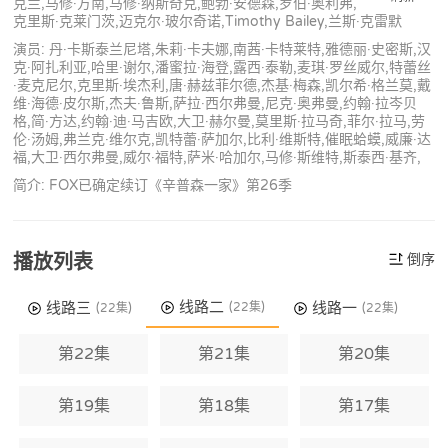
克兰,马修·方南,马修·纳斯奇克,鲍勃·安德森,罗伯·奥利弗,
克里斯·克莱门茨,迈克尔·玻尔奇诺,Timothy Bailey,兰斯·克雷默
演员: 丹·卡斯泰兰尼塔,朱莉·卡夫娜,南茜·卡特莱特,雅德丽·史密斯,汉
克·阿扎利亚,哈里·谢尔,潘蜜拉·海登,露西·泰勒,麦琪·罗丝威尔,特蕾丝
·麦克尼尔,克里斯·埃杰利,唐·赫兹菲尔德,杰基·梅森,凯尔希·格兰莫,戴
维·海德·皮尔斯,杰夫·鲁斯,萨拉·西尔弗曼,尼克·奥弗曼,约翰·拉岑贝
格,简·方达,约翰·迪·马吉欧,大卫·赫尔曼,莫里斯·拉马奇,菲尔·拉马,劳
伦·汤姆,弗兰克·维尔克,凯特蕾·萨加尔,比利·维斯特,催眠蛤蟆,威廉·达
福,大卫·西尔弗曼,威尔·福特,萨米·哈加尔,马修·斯维特,斯泰西·基齐,
简介: FOX已确定续订《辛普森一家》第26季
播放列表
倒序
线路二
线路三
线路一
(22集)
(22集)
(22集)
第22集
第21集
第20集
第19集
第18集
第17集