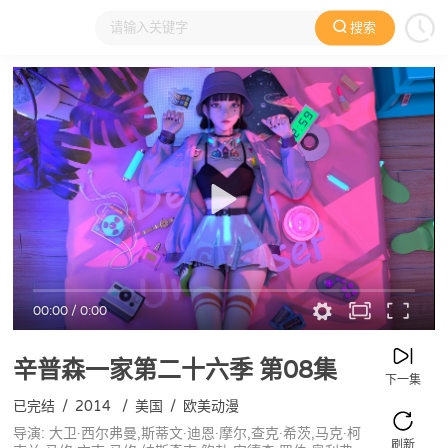
搜索
大家在看
日本动漫
国产动漫
欧美动漫
动漫电影
00:00
/
0:00
辛普森一家第二十六季
第08集
下一集
已完结
/
2014
/
美国
/
欧美动漫
导演: 大卫·西尔弗曼,斯蒂文·迪恩·摩尔,查克·希茨,马克·柯
刷新