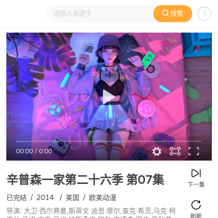
搜索
大家在看
日本动漫
国产动漫
欧美动漫
动漫电影
00:00
/
0:00
辛普森一家第二十六季
第07集
下一集
已完结
/
2014
/
美国
/
欧美动漫
导演: 大卫·西尔弗曼,斯蒂文·迪恩·摩尔,查克·希茨,马克·柯
刷新