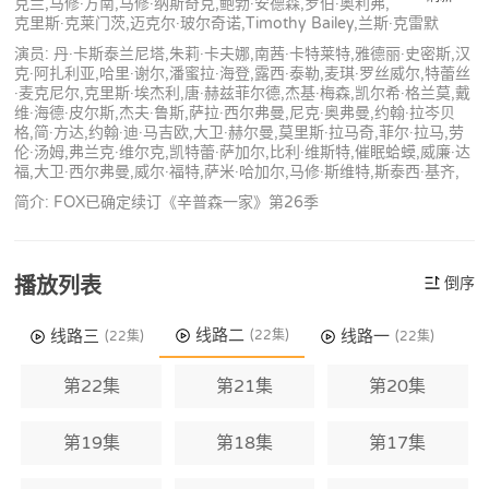
克兰,马修·方南,马修·纳斯奇克,鲍勃·安德森,罗伯·奥利弗,
克里斯·克莱门茨,迈克尔·玻尔奇诺,Timothy Bailey,兰斯·克雷默
演员: 丹·卡斯泰兰尼塔,朱莉·卡夫娜,南茜·卡特莱特,雅德丽·史密斯,汉
克·阿扎利亚,哈里·谢尔,潘蜜拉·海登,露西·泰勒,麦琪·罗丝威尔,特蕾丝
·麦克尼尔,克里斯·埃杰利,唐·赫兹菲尔德,杰基·梅森,凯尔希·格兰莫,戴
维·海德·皮尔斯,杰夫·鲁斯,萨拉·西尔弗曼,尼克·奥弗曼,约翰·拉岑贝
格,简·方达,约翰·迪·马吉欧,大卫·赫尔曼,莫里斯·拉马奇,菲尔·拉马,劳
伦·汤姆,弗兰克·维尔克,凯特蕾·萨加尔,比利·维斯特,催眠蛤蟆,威廉·达
福,大卫·西尔弗曼,威尔·福特,萨米·哈加尔,马修·斯维特,斯泰西·基齐,
简介: FOX已确定续订《辛普森一家》第26季
播放列表
倒序
线路二
线路三
线路一
(22集)
(22集)
(22集)
第22集
第21集
第20集
第19集
第18集
第17集