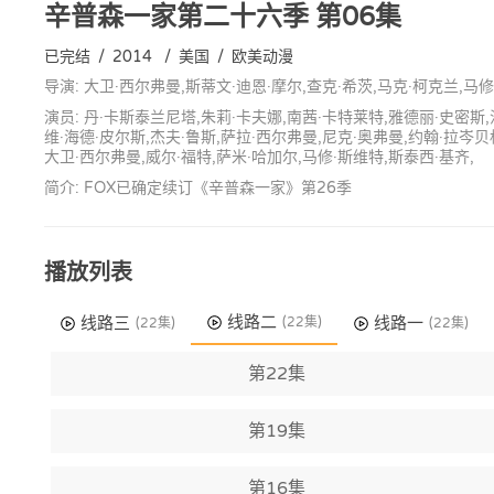
辛普森一家第二十六季
第06集
已完结
/
2014
/
美国
/
欧美动漫
导演: 大卫·西尔弗曼,斯蒂文·迪恩·摩尔,查克·希茨,马克·柯克兰,马修·
演员: 丹·卡斯泰兰尼塔,朱莉·卡夫娜,南茜·卡特莱特,雅德丽·史密斯,
维·海德·皮尔斯,杰夫·鲁斯,萨拉·西尔弗曼,尼克·奥弗曼,约翰·拉岑贝
大卫·西尔弗曼,威尔·福特,萨米·哈加尔,马修·斯维特,斯泰西·基齐,
简介: FOX已确定续订《辛普森一家》第26季
播放列表
线路二
线路三
线路一
(22集)
(22集)
(22集)
第22集
第19集
第16集