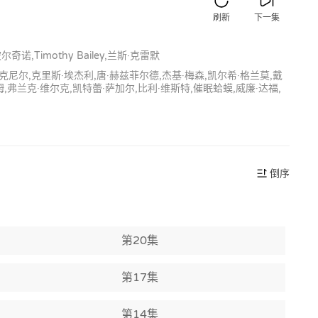
刷新
下一集
,Timothy Bailey,兰斯·克雷默
麦克尼尔,克里斯·埃杰利,唐·赫兹菲尔德,杰基·梅森,凯尔希·格兰莫,戴
姆,弗兰克·维尔克,凯特蕾·萨加尔,比利·维斯特,催眠蛤蟆,威廉·达福,
倒序
第20集
第17集
第14集