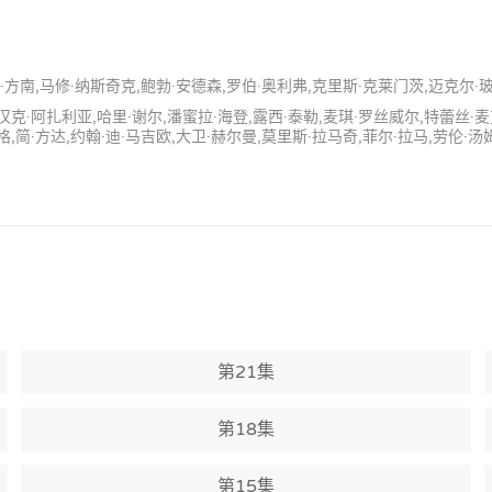
方南,马修·纳斯奇克,鲍勃·安德森,罗伯·奥利弗,克里斯·克莱门茨,迈克尔·玻尔奇诺
汉克·阿扎利亚,哈里·谢尔,潘蜜拉·海登,露西·泰勒,麦琪·罗丝威尔,特蕾丝·
格,简·方达,约翰·迪·马吉欧,大卫·赫尔曼,莫里斯·拉马奇,菲尔·拉马,劳伦·汤
第21集
第18集
第15集