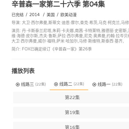
辛普森一家第二十六季
第04集
已完结
/
2014
/
美国
/
欧美动漫
导演: 大卫·西尔弗曼,斯蒂文·迪恩·摩尔,查克·希茨,马克·柯克兰,马修·
演员: 丹·卡斯泰兰尼塔,朱莉·卡夫娜,南茜·卡特莱特,雅德丽·史密斯,
维·海德·皮尔斯,杰夫·鲁斯,萨拉·西尔弗曼,尼克·奥弗曼,约翰·拉岑贝
大卫·西尔弗曼,威尔·福特,萨米·哈加尔,马修·斯维特,斯泰西·基齐,
简介: FOX已确定续订《辛普森一家》第26季
播放列表
线路二
线路三
线路一
(22集)
(22集)
(22集)
第22集
第19集
第16集