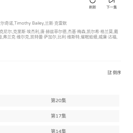
刷新
下一集
,Timothy Bailey,兰斯·克雷默
麦克尼尔,克里斯·埃杰利,唐·赫兹菲尔德,杰基·梅森,凯尔希·格兰莫,戴
姆,弗兰克·维尔克,凯特蕾·萨加尔,比利·维斯特,催眠蛤蟆,威廉·达福,
倒序
第20集
第17集
第14集