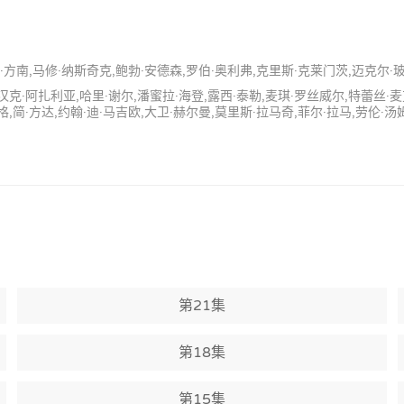
方南,马修·纳斯奇克,鲍勃·安德森,罗伯·奥利弗,克里斯·克莱门茨,迈克尔·玻尔奇诺
汉克·阿扎利亚,哈里·谢尔,潘蜜拉·海登,露西·泰勒,麦琪·罗丝威尔,特蕾丝·
格,简·方达,约翰·迪·马吉欧,大卫·赫尔曼,莫里斯·拉马奇,菲尔·拉马,劳伦·汤
第21集
第18集
第15集