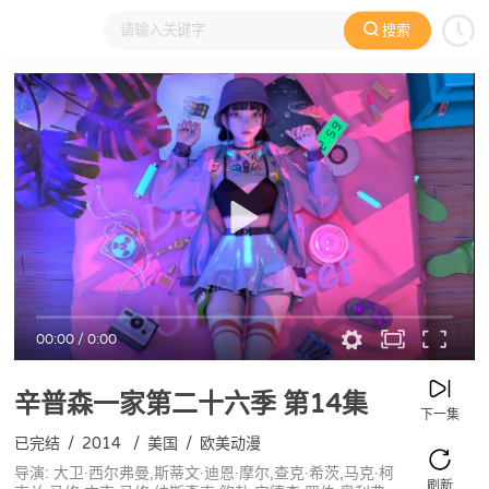
搜索
大家在看
日本动漫
国产动漫
欧美动漫
动漫电影
00:00
/
0:00
辛普森一家第二十六季
第14集
下一集
已完结
/
2014
/
美国
/
欧美动漫
导演: 大卫·西尔弗曼,斯蒂文·迪恩·摩尔,查克·希茨,马克·柯
刷新