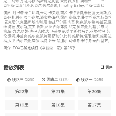
克兰,马修·方南,马修·纳斯奇克,鲍勃·安德森,罗伯·奥利弗,
克里斯·克莱门茨,迈克尔·玻尔奇诺,Timothy Bailey,兰斯·克雷默
演员: 丹·卡斯泰兰尼塔,朱莉·卡夫娜,南茜·卡特莱特,雅德丽·史密斯,汉
克·阿扎利亚,哈里·谢尔,潘蜜拉·海登,露西·泰勒,麦琪·罗丝威尔,特蕾丝
·麦克尼尔,克里斯·埃杰利,唐·赫兹菲尔德,杰基·梅森,凯尔希·格兰莫,戴
维·海德·皮尔斯,杰夫·鲁斯,萨拉·西尔弗曼,尼克·奥弗曼,约翰·拉岑贝
格,简·方达,约翰·迪·马吉欧,大卫·赫尔曼,莫里斯·拉马奇,菲尔·拉马,劳
伦·汤姆,弗兰克·维尔克,凯特蕾·萨加尔,比利·维斯特,催眠蛤蟆,威廉·达
福,大卫·西尔弗曼,威尔·福特,萨米·哈加尔,马修·斯维特,斯泰西·基齐,
简介: FOX已确定续订《辛普森一家》第26季
播放列表
倒序
线路二
线路三
线路一
(22集)
(22集)
(22集)
第22集
第21集
第20集
第19集
第18集
第17集