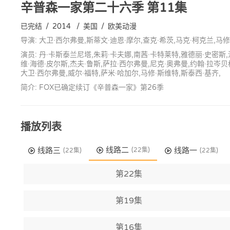
辛普森一家第二十六季
第11集
已完结
/
2014
/
美国
/
欧美动漫
导演: 大卫·西尔弗曼,斯蒂文·迪恩·摩尔,查克·希茨,马克·柯克兰,马修·
演员: 丹·卡斯泰兰尼塔,朱莉·卡夫娜,南茜·卡特莱特,雅德丽·史密斯,
维·海德·皮尔斯,杰夫·鲁斯,萨拉·西尔弗曼,尼克·奥弗曼,约翰·拉岑贝
大卫·西尔弗曼,威尔·福特,萨米·哈加尔,马修·斯维特,斯泰西·基齐,
简介: FOX已确定续订《辛普森一家》第26季
播放列表
线路二
线路三
线路一
(22集)
(22集)
(22集)
第22集
第19集
第16集