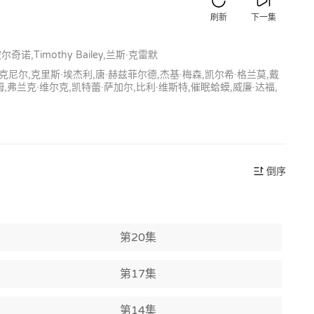
刷新
下一集
,Timothy Bailey,兰斯·克雷默
麦克尼尔,克里斯·埃杰利,唐·赫兹菲尔德,杰基·梅森,凯尔希·格兰莫,戴
姆,弗兰克·维尔克,凯特蕾·萨加尔,比利·维斯特,催眠蛤蟆,威廉·达福,
倒序
第20集
第17集
第14集