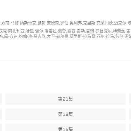
方南,马修·纳斯奇克,鲍勃·安德森,罗伯·奥利弗,克里斯·克莱门茨,迈克尔·玻尔奇诺
汉克·阿扎利亚,哈里·谢尔,潘蜜拉·海登,露西·泰勒,麦琪·罗丝威尔,特蕾丝·
格,简·方达,约翰·迪·马吉欧,大卫·赫尔曼,莫里斯·拉马奇,菲尔·拉马,劳伦·汤
第21集
第18集
第15集